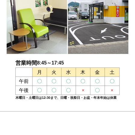
営業時間
8:45～17:45
月
火
水
木
金
土
午前
〇
〇
〇
〇
〇
〇
午後
〇
〇
〇
×
〇
×
木曜日・土曜日は12:30まで、日曜・祝祭日・お盆・年末年始は休業